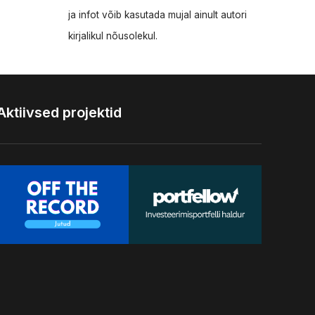
ja infot võib kasutada mujal ainult autori
kirjalikul nõusolekul.
Aktiivsed projektid