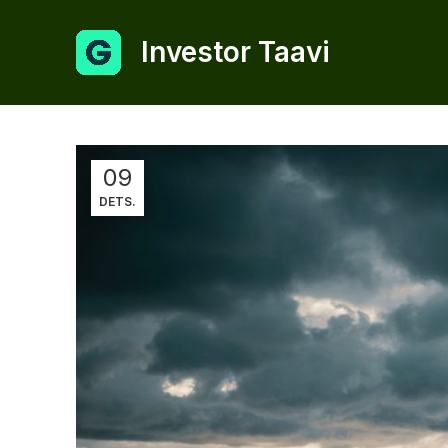
Investor Taavi
09
DETS.