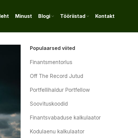
leht
Minust
Blogi
Tööriistad
Kontakt
Populaarsed viited
Finantsmentorlus
Off The Record Jutud
Portfellihaldur Portfellow
Soovituskoodid
Finantsvabaduse kalkulaator
Kodulaenu kalkulaator