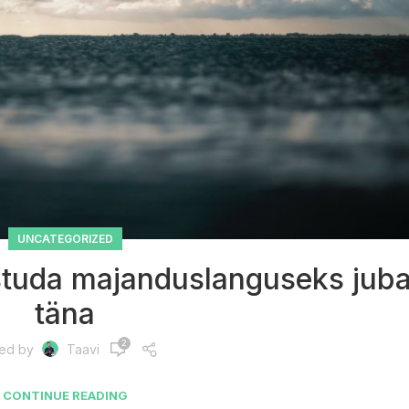
UNCATEGORIZED
mistuda majanduslanguseks jub
täna
2
ted by
Taavi
CONTINUE READING