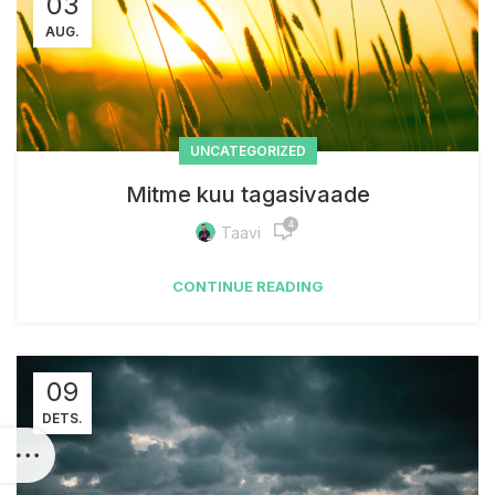
03
AUG.
UNCATEGORIZED
Mitme kuu tagasivaade
4
Taavi
CONTINUE READING
09
DETS.