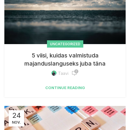
UNCATEGORIZED
5 viisi, kuidas valmistuda
majanduslanguseks juba täna
2
Taavi
CONTINUE READING
24
NOV.