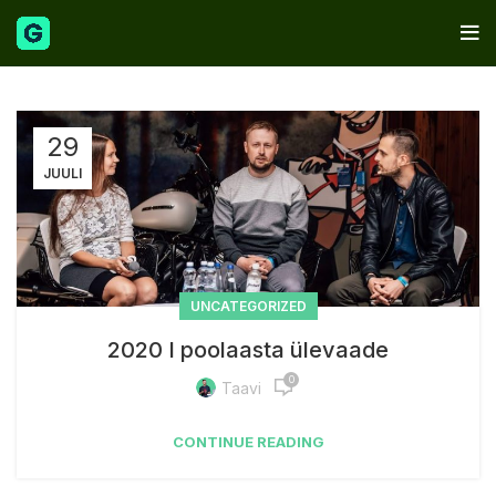
29
JUULI
UNCATEGORIZED
2020 I poolaasta ülevaade
0
Taavi
CONTINUE READING