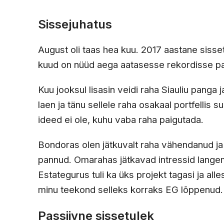
Sissejuhatus
August oli taas hea kuu. 2017 aastane sisse
kuud on nüüd aega aatasesse rekordisse p
Kuu jooksul lisasin veidi raha Siauliu panga
laen ja tänu sellele raha osakaal portfellis
ideed ei ole, kuhu vaba raha paigutada.
Bondoras olen jätkuvalt raha vähendanud ja
pannud. Omarahas jätkavad intressid langemi
Estategurus tuli ka üks projekt tagasi ja alle
minu teekond selleks korraks EG lõppenud. 
Passiivne sissetulek