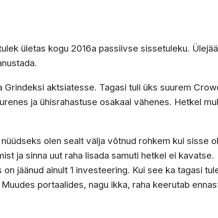
tulek ületas kogu 2016a passiivse sissetuleku. Ülejä
anustada.
 ja Grindeksi aktsiatesse. Tagasi tuli üks suurem Cro
 suurenes ja ühisrahastuse osakaal vähenes. Hetkel mu
 nüüdseks olen sealt välja võtnud rohkem kui sisse o
st ja sinna uut raha lisada samuti hetkel ei kavatse.
s on jäänud ainult 1 investeering. Kui see ka tagasi tul
Muudes portaalides, nagu ikka, raha keerutab ennas