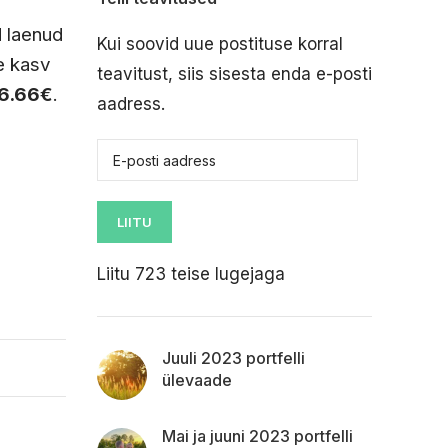
d laenud
Kui soovid uue postituse korral
se kasv
teavitust, siis sisesta enda e-posti
6.66€
.
aadress.
LIITU
Liitu 723 teise lugejaga
Juuli 2023 portfelli
ülevaade
Mai ja juuni 2023 portfelli