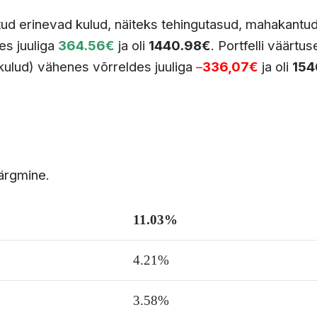
tud erinevad kulud, näiteks tehingutasud, mahakantu
es juuliga
364.56€
ja oli
1440.98€
. Portfelli väärtu
s kulud) vähenes võrreldes juuliga
–
336,07€
ja oli
154
järgmine.
11.03%
4.21%
3.58%