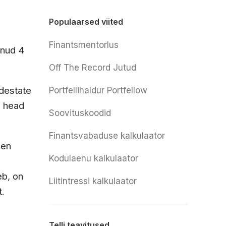
Populaarsed viited
Finantsmentorlus
änud 4
Off The Record Jutud
wdestate
Portfellihaldur Portfellow
l head
Soovituskoodid
Finantsvabaduse kalkulaator
len
Kodulaenu kalkulaator
eb, on
Liitintressi kalkulaator
t.
Telli teavitused