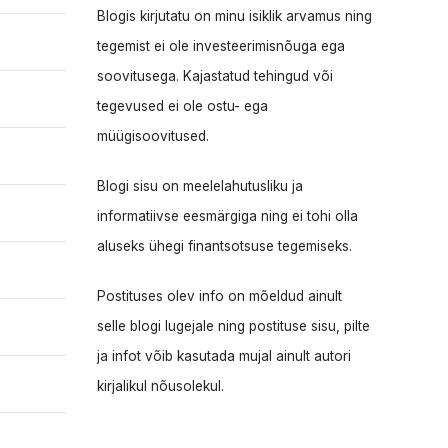
Blogis kirjutatu on minu isiklik arvamus ning
tegemist ei ole investeerimisnõuga ega
soovitusega. Kajastatud tehingud või
tegevused ei ole ostu- ega
müügisoovitused.
Blogi sisu on meelelahutusliku ja
informatiivse eesmärgiga ning ei tohi olla
aluseks ühegi finantsotsuse tegemiseks.
Postituses olev info on mõeldud ainult
selle blogi lugejale ning postituse sisu, pilte
ja infot võib kasutada mujal ainult autori
kirjalikul nõusolekul.